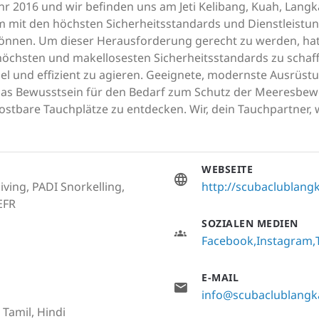
 Jahr 2016 und wir befinden uns am Jeti Kelibang, Kuah, Langka
 mit den höchsten Sicherheitsstandards und Dienstleistun
en. Um dieser Herausforderung gerecht zu werden, hat S
öchsten und makellosesten Sicherheitsstandards zu schaff
l und effizient zu agieren. Geeignete, modernste Ausrüst
Das Bewusstsein für den Bedarf zum Schutz der Meeresbew
stbare Tauchplätze zu entdecken. Wir, dein Tauchpartner,
WEBSEITE
iving, PADI Snorkelling,
http://scubaclublang
EFR
SOZIALEN MEDIEN
Facebook
Instagram
E-MAIL
info@scubaclublang
 Tamil, Hindi