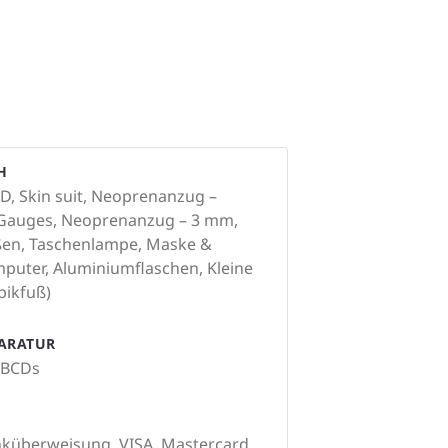
H
, Skin suit, Neoprenanzug –
s, Gauges, Neoprenanzug – 3 mm,
ßen, Taschenlampe, Maske &
puter, Aluminiumflaschen, Kleine
bikfuß)
PARATUR
, BCDs
nküberweisung, VISA, Mastercard,