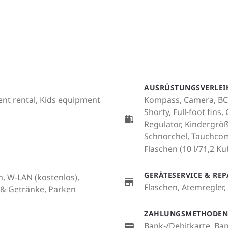
AUSRÜSTUNGSVERLEI
ment rental, Kids equipment
Kompass, Camera, BCD
Shorty, Full-foot fin
Regulator, Kindergrö
Schnorchel, Tauchcom
Flaschen (10 l/71,2 Ku
GERÄTESERVICE & RE
m, W-LAN (kostenlos),
Flaschen, Atemregler
 & Getränke, Parken
ZAHLUNGSMETHODEN
Bank-/Debitkarte, Ba