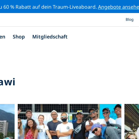
zu 60 % Rabatt auf dein Traum-Liveaboard.
Angebote anseh
Blog
en
Shop
Mitgliedschaft
awi