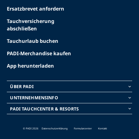
Ersatzbrevet anfordern
Tauchversicherung
abschließen
Tauchurlaub buchen
PADI-Merchandise kaufen
App herunterladen
ÜBER PADI
keyboard_arrow_down
UNTERNEHMENSINFO
keyboard_arrow_down
PADI TAUCHCENTER & RESORTS
keyboard_arrow_down
© PADI 2026
Datenschutzerklärung
Formularcenter
Kontakt