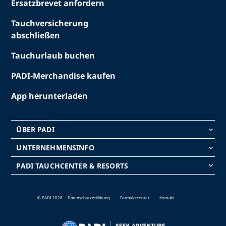
Ersatzbrevet anfordern
Tauchversicherung
abschließen
Tauchurlaub buchen
PADI-Merchandise kaufen
App herunterladen
ÜBER PADI
keyboard_arrow_down
UNTERNEHMENSINFO
keyboard_arrow_down
PADI TAUCHCENTER & RESORTS
keyboard_arrow_down
© PADI 2026
Datenschutzerklärung
Formularcenter
Kontakt