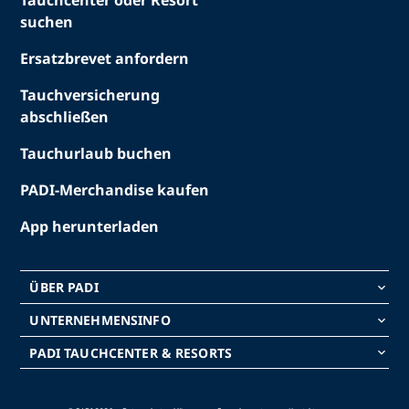
Tauchcenter oder Resort
suchen
Ersatzbrevet anfordern
Tauchversicherung
abschließen
Tauchurlaub buchen
PADI-Merchandise kaufen
App herunterladen
ÜBER PADI
keyboard_arrow_down
UNTERNEHMENSINFO
keyboard_arrow_down
PADI TAUCHCENTER & RESORTS
keyboard_arrow_down