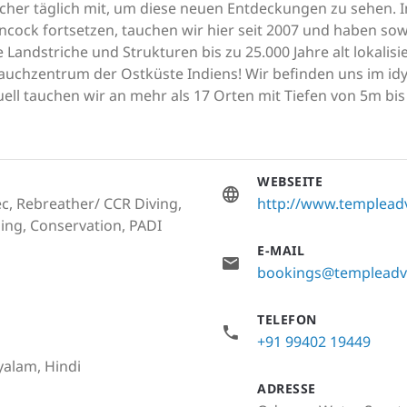
cher täglich mit, um diese neuen Entdeckungen zu sehen. 
ck fortsetzen, tauchen wir hier seit 2007 und haben sowo
Landstriche und Strukturen bis zu 25.000 Jahre alt lokalisi
uchzentrum der Ostküste Indiens! Wir befinden uns im idyl
uell tauchen wir an mehr als 17 Orten mit Tiefen von 5m bi
WEBSEITE
c, Rebreather/ CCR Diving,
http://www.templead
ling, Conservation, PADI
E-MAIL
bookings@templeadv
TELEFON
+91 99402 19449
yalam, Hindi
ADRESSE