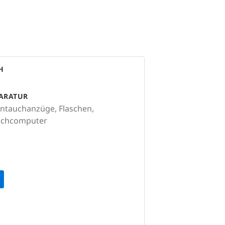
H
PARATUR
ntauchanzüge, Flaschen,
auchcomputer