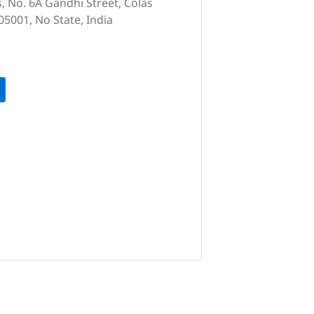
 No. 6A Gandhi Street, Colas
05001, No State, India