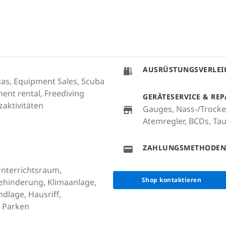
AUSRÜSTUNGSVERLEI
d gas, Equipment Sales, Scuba
ent rental, Freediving
GERÄTESERVICE & RE
aktivitäten
Gauges, Nass-/Trocke
Atemregler, BCDs, T
ZAHLUNGSMETHODEN
 Unterrichtsraum,
Shop kontaktieren
Behinderung, Klimaanlage,
dlage, Hausriff,
, Parken