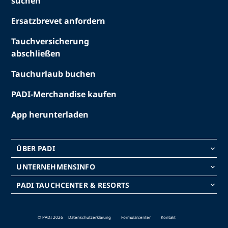
suchen
Ersatzbrevet anfordern
Tauchversicherung
abschließen
Tauchurlaub buchen
PADI-Merchandise kaufen
App herunterladen
ÜBER PADI
keyboard_arrow_down
UNTERNEHMENSINFO
keyboard_arrow_down
PADI TAUCHCENTER & RESORTS
keyboard_arrow_down
© PADI 2026
Datenschutzerklärung
Formularcenter
Kontakt