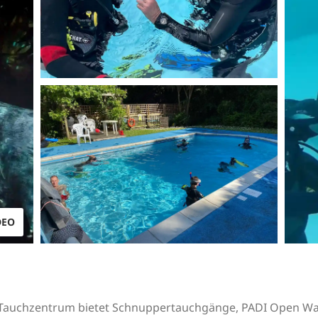
DEO
e-Tauchzentrum bietet Schnuppertauchgänge, PADI Open W