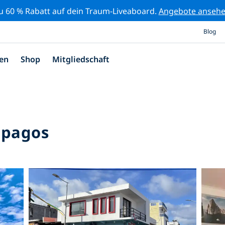
zu 60 % Rabatt auf dein Traum-Liveaboard.
Angebote anseh
Blog
en
Shop
Mitgliedschaft
apagos