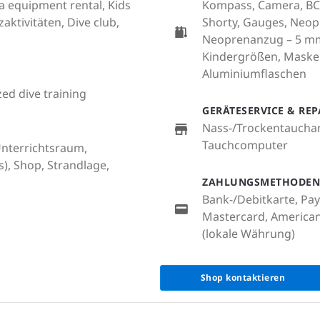
a equipment rental, Kids
Kompass, Camera, BCD
ktivitäten, Dive club,
Shorty, Gauges, Neop
Neoprenanzug – 5 m
Kindergrößen, Maske
Aluminiumflaschen
zed dive training
GERÄTESERVICE & RE
Nass-/Trockentauchan
Tauchcomputer
 Unterrichtsraum,
), Shop, Strandlage,
ZAHLUNGSMETHODEN
Bank-/Debitkarte, Pa
Mastercard, American 
(lokale Währung)
Shop kontaktieren