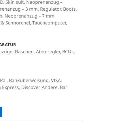
, Skin suit, Neoprenanzug –
renanzug – 3 mm, Regulator, Boots,
m, Neoprenanzug – 7 mm,
 & Schnorchel, Tauchcomputer,
PARATUR
züge, Flaschen, Atemregler, BCDs,
yPal, Banküberweisung, VISA,
Express, Discover, Andere, Bar