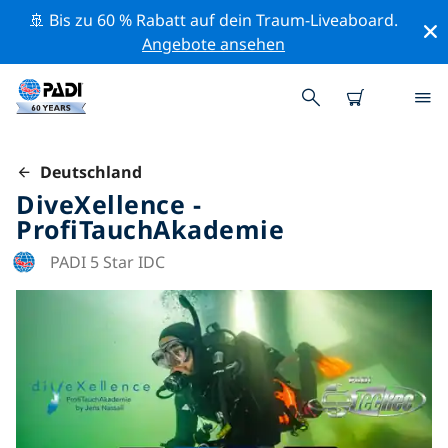
🚢 Bis zu 60 % Rabatt auf dein Traum-Liveaboard.
Angebote ansehen
Deutschland
DiveXellence -
ProfiTauchAkademie
PADI 5 Star IDC