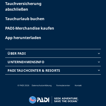
Tauchversicherung
abschließen
Tauchurlaub buchen
PADI-Merchandise kaufen
App herunterladen
ÜBER PADI
keyboard_arrow_down
UNTERNEHMENSINFO
keyboard_arrow_down
PADI TAUCHCENTER & RESORTS
keyboard_arrow_down
© PADI 2026
Datenschutzerklärung
Formularcenter
Kontakt