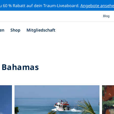
zu 60 % Rabatt auf dein Traum-Liveaboard.
Angebote anseh
Blog
en
Shop
Mitgliedschaft
e Bahamas