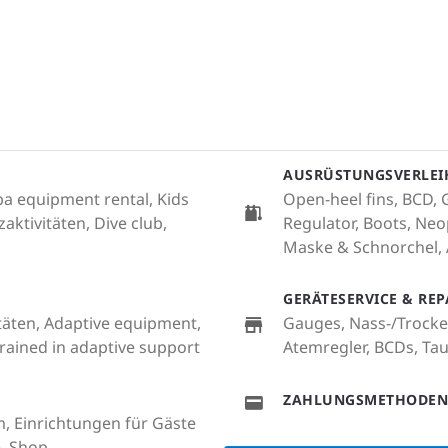
AUSRÜSTUNGSVERLEI
uba equipment rental, Kids
Open-heel fins, BCD,
ktivitäten, Dive club,
Regulator, Boots, Ne
Maske & Schnorchel,
GERÄTESERVICE & RE
itäten, Adaptive equipment,
Gauges, Nass-/Trocke
 trained in adaptive support
Atemregler, BCDs, T
ZAHLUNGSMETHODEN
m, Einrichtungen für Gäste
, Shop