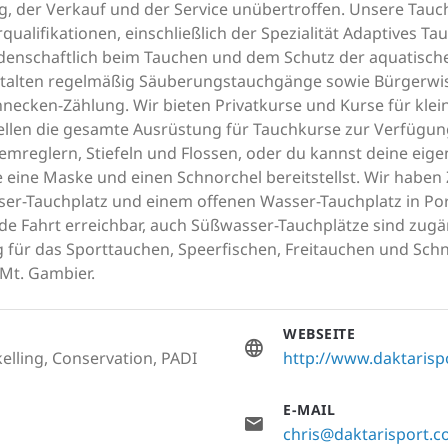
ng, der Verkauf und der Service unübertroffen. Unsere Tauc
qualifikationen, einschließlich der Spezialität Adaptives T
eidenschaftlich beim Tauchen und dem Schutz der aquatisch
stalten regelmäßig Säuberungstauchgänge sowie Bürgerwi
hnecken-Zählung. Wir bieten Privatkurse und Kurse für klei
ellen die gesamte Ausrüstung für Tauchkurse zur Verfügung
temreglern, Stiefeln und Flossen, oder du kannst deine ei
e eine Maske und einen Schnorchel bereitstellst. Wir habe
er-Tauchplatz und einem offenen Wasser-Tauchplatz in Port
de Fahrt erreichbar, auch Süßwasser-Tauchplätze sind zugän
ng für das Sporttauchen, Speerfischen, Freitauchen und Sch
 Mt. Gambier.
WEBSEITE
elling, Conservation, PADI
http://www.daktarisp
E-MAIL
chris@daktarisport.c