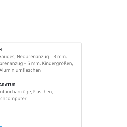
H
 Gauges, Neoprenanzug – 3 mm,
oprenanzug – 5 mm, Kindergrößen,
 Aluminiumflaschen
PARATUR
ntauchanzüge, Flaschen,
auchcomputer