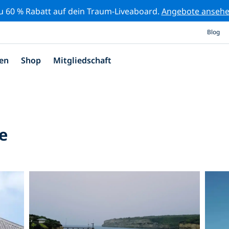
zu 60 % Rabatt auf dein Traum-Liveaboard.
Angebote anseh
Blog
en
Shop
Mitgliedschaft
e