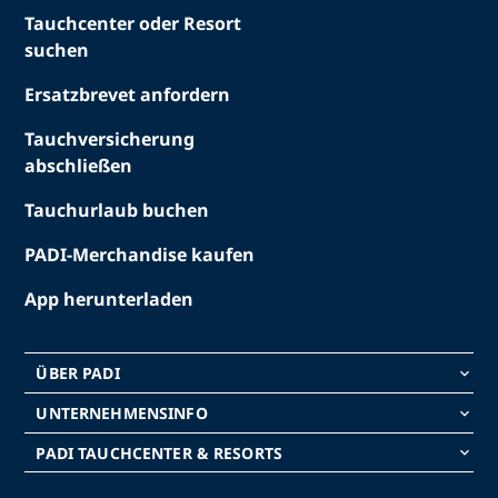
Tauchcenter oder Resort
suchen
Ersatzbrevet anfordern
Tauchversicherung
abschließen
Tauchurlaub buchen
PADI-Merchandise kaufen
App herunterladen
ÜBER PADI
keyboard_arrow_down
UNTERNEHMENSINFO
keyboard_arrow_down
PADI TAUCHCENTER & RESORTS
keyboard_arrow_down