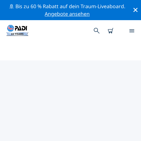
🚢 Bis zu 60 % Rabatt auf dein Traum-Liveaboard.
Angebote ansehen
DIE BESTEN
NATURSCHUTZAKTIVITÄTEN
ROTES MEER
Mithilfe der Filter und der interaktiven Karte kannst du
die Naturschutzaktivitäten im Umkreis von Rotes Meer
erkunden.