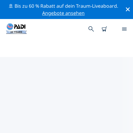
🚢 Bis zu 60 % Rabatt auf dein Traum-Liveaboard.
Angebote ansehen
DIE BESTEN
NATURSCHUTZAKTIVITÄTEN
CEBU
Mithilfe der Filter und der interaktiven Karte kannst du
die Naturschutzaktivitäten im Umkreis von Cebu
erkunden.