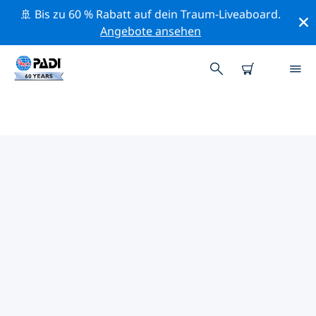
🚢 Bis zu 60 % Rabatt auf dein Traum-Liveaboard.
Angebote ansehen
DIE BESTEN
NATURSCHUTZAKTIVITÄTEN
BODENSEE
Mithilfe der Filter und der interaktiven Karte kannst du
die Naturschutzaktivitäten im Umkreis von Bodensee
erkunden.