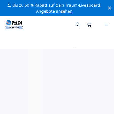
🚢 Bis zu 60 % Rabatt auf dein Traum-Liveaboard.
Angebote ansehen
DIE BESTEN TAUCHPLÄTZE IM
UMKREIS VON
ZENTRALAFRIKANISCHE
REPUBLIK
Derzeit sind keine Tauchplätze in der
Zentralafrikanische Republik gelistet.
Mithilfe der Filter und der interaktiven Karte kannst du
die Tauchplätze im Umkreis von Zentralafrikanische
Republik erkunden. Auf der jeweiligen Detailseite
erhältst du mehr Infos über den Tauchplatz; wenn er