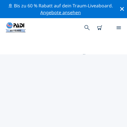
🚢 Bis zu 60 % Rabatt auf dein Traum-Liveaboard.
Angebote ansehen
DIE BESTEN TAUCHPLÄTZE IM
UMKREIS VON GULF SHORES
Derzeit ist 1 Tauchplatz im Umkreis von Gulf Shores
gelistet: 1 Wrack-Tauchgang.
Mithilfe der Filter und der interaktiven Karte kannst du
die Tauchplätze im Umkreis von Gulf Shores erkunden.
Auf der jeweiligen Detailseite erhältst du mehr Infos
über den Tauchplatz; wenn er dir bekannt ist, kannst
du für ihn abstimmen.