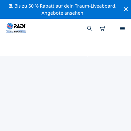
🚢 Bis zu 60 % Rabatt auf dein Traum-Liveaboard.
Angebote ansehen
DIE BESTEN TAUCHPLÄTZE IM
UMKREIS VON FORT WAYNE
Derzeit ist 1 Tauchplatz im Umkreis von Fort Wayne
gelistet: 1 Strand-Tauchgang und 1 Steinbruch-
Tauchgang.
Mithilfe der Filter und der interaktiven Karte kannst du
die Tauchplätze im Umkreis von Fort Wayne erkunden.
Auf der jeweiligen Detailseite erhältst du mehr Infos
über den Tauchplatz; wenn er dir bekannt ist, kannst
du für ihn abstimmen.