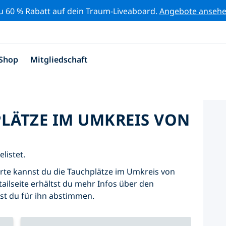
zu 60 % Rabatt auf dein Traum-Liveaboard.
Angebote anseh
Shop
Mitgliedschaft
PLÄTZE IM UMKREIS VON
listet.
Karte kannst du die Tauchplätze im Umkreis von
ailseite erhältst du mehr Infos über den
nst du für ihn abstimmen.