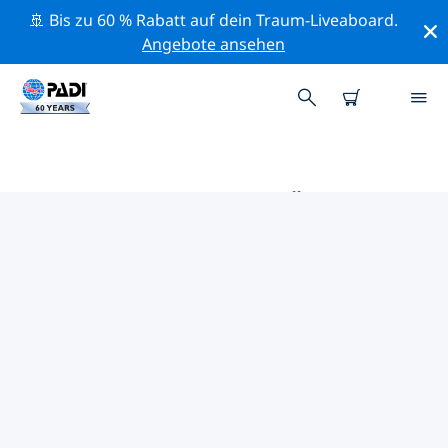
🚢 Bis zu 60 % Rabatt auf dein Traum-Liveaboard.
Angebote ansehen
DIE BESTEN TAUCHPLÄTZE IM
UMKREIS VON KHOR FAKKAN
Derzeit sind 3 Tauchplätze im Umkreis von Khor
Fakkan gelistet: 3 Riff-Tauchgänge, 1 Grotte-Tauchgang
und 1 Ozean-Tauchgang.
Mithilfe der Filter und der interaktiven Karte kannst du
die Tauchplätze im Umkreis von Khor Fakkan
erkunden. Auf der jeweiligen Detailseite erhältst du
mehr Infos über den Tauchplatz; wenn er dir bekannt
ist, kannst du für ihn abstimmen.