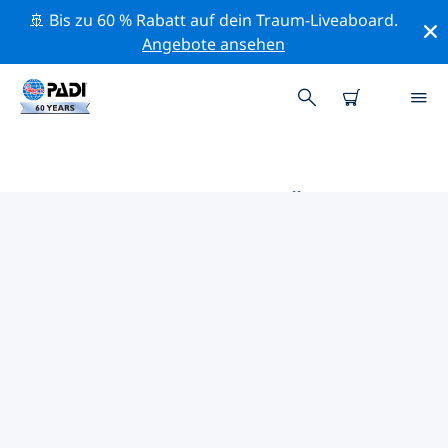
🚢 Bis zu 60 % Rabatt auf dein Traum-Liveaboard.
Angebote ansehen
DIE BESTEN TAUCHPLÄTZE IM
UMKREIS VON TSCHECHISCHE
REPUBLIK
Derzeit ist 1 Tauchplatz im Umkreis von Tschechische
Republik gelistet: 1 Fluss-Tauchgang, 1 Sandboden-
Tauchgang und 1 Wrack-Tauchgang.
Mithilfe der Filter und der interaktiven Karte kannst du
die Tauchplätze im Umkreis von Tschechische Republik
erkunden. Auf der jeweiligen Detailseite erhältst du
mehr Infos über den Tauchplatz; wenn er dir bekannt