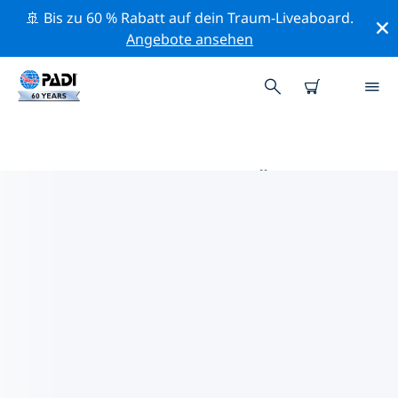
🚢 Bis zu 60 % Rabatt auf dein Traum-Liveaboard.
Angebote ansehen
DIE BESTEN TAUCHPLÄTZE IM
UMKREIS VON KATA BEACH
Derzeit sind 8 Tauchplätze im Umkreis von Kata Beach
gelistet: 7 Strand-Tauchgänge, 6 Riff-Tauchgänge und 4
Sandboden-Tauchgänge.
Mithilfe der Filter und der interaktiven Karte kannst du
die Tauchplätze im Umkreis von Kata Beach erkunden.
Auf der jeweiligen Detailseite erhältst du mehr Infos
über den Tauchplatz; wenn er dir bekannt ist, kannst
du für ihn abstimmen.