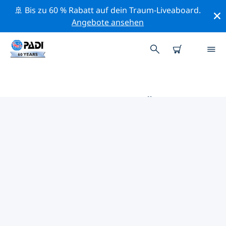
🚢 Bis zu 60 % Rabatt auf dein Traum-Liveaboard.
Angebote ansehen
DIE BESTEN TAUCHPLÄTZE IM
UMKREIS VON SURINAME
Derzeit sind keine Tauchplätze in Suriname gelistet.
Mithilfe der Filter und der interaktiven Karte kannst du
die Tauchplätze im Umkreis von Suriname erkunden.
Auf der jeweiligen Detailseite erhältst du mehr Infos
über den Tauchplatz; wenn er dir bekannt ist, kannst
du für ihn abstimmen.