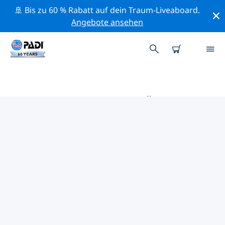
🚢 Bis zu 60 % Rabatt auf dein Traum-Liveaboard.
Angebote ansehen
DIE BESTEN TAUCHPLÄTZE IM
UMKREIS VON SÜDAMERIKA
Derzeit sind 267 Tauchplätze im Umkreis von
Südamerika gelistet: 187 Riff-Tauchgänge, 65 Ozean-
Tauchgänge und 65 Wand-Tauchgänge.
Mithilfe der Filter und der interaktiven Karte kannst du
die Tauchplätze im Umkreis von Südamerika
erkunden. Auf der jeweiligen Detailseite erhältst du
mehr Infos über den Tauchplatz; wenn er dir bekannt
ist, kannst du für ihn abstimmen.