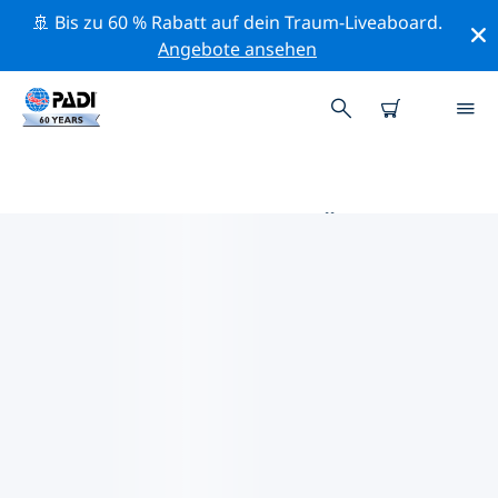
🚢 Bis zu 60 % Rabatt auf dein Traum-Liveaboard.
Angebote ansehen
DIE BESTEN TAUCHPLÄTZE IM
UMKREIS VON SAXONY
Derzeit ist 1 Tauchplatz im Umkreis von Saxony
gelistet: 1 Steinbruch-Tauchgang, 1 Sandboden-
Tauchgang und 1 Wand-Tauchgang.
Mithilfe der Filter und der interaktiven Karte kannst du
die Tauchplätze im Umkreis von Saxony erkunden. Auf
der jeweiligen Detailseite erhältst du mehr Infos über
den Tauchplatz; wenn er dir bekannt ist, kannst du für
ihn abstimmen.