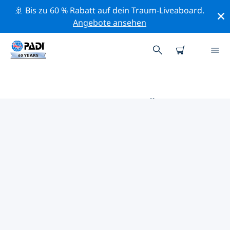
🚢 Bis zu 60 % Rabatt auf dein Traum-Liveaboard.
Angebote ansehen
DIE BESTEN TAUCHPLÄTZE IM
UMKREIS VON CRASH BOAT
BEACH
Derzeit sind keine Tauchplätze Crash Boat Beach
gelistet.
Mithilfe der Filter und der interaktiven Karte kannst du
die Tauchplätze im Umkreis von Crash Boat Beach
erkunden. Auf der jeweiligen Detailseite erhältst du
mehr Infos über den Tauchplatz; wenn er dir bekannt
ist, kannst du für ihn abstimmen.