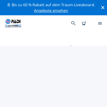
🚢 Bis zu 60 % Rabatt auf dein Traum-Liveaboard.
Angebote ansehen
DIE BESTEN TAUCHPLÄTZE IM
UMKREIS VON OSAKA
Derzeit sind 4 Tauchplätze im Umkreis von Osaka
gelistet: 3 Strand-Tauchgänge, 2 Ozean-Tauchgänge
und 1 Sandboden-Tauchgang.
Mithilfe der Filter und der interaktiven Karte kannst du
die Tauchplätze im Umkreis von Osaka erkunden. Auf
der jeweiligen Detailseite erhältst du mehr Infos über
den Tauchplatz; wenn er dir bekannt ist, kannst du für
ihn abstimmen.