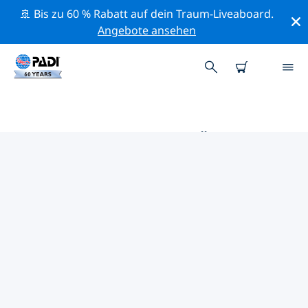
🚢 Bis zu 60 % Rabatt auf dein Traum-Liveaboard.
Angebote ansehen
DIE BESTEN TAUCHPLÄTZE IM
UMKREIS VON SALALA
Derzeit sind keine Tauchplätze Salala gelistet.
Mithilfe der Filter und der interaktiven Karte kannst du
die Tauchplätze im Umkreis von Salala erkunden. Auf
der jeweiligen Detailseite erhältst du mehr Infos über
den Tauchplatz; wenn er dir bekannt ist, kannst du für
ihn abstimmen.