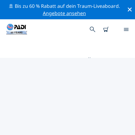
🚢 Bis zu 60 % Rabatt auf dein Traum-Liveaboard.
Angebote ansehen
DIE BESTEN TAUCHPLÄTZE IM
UMKREIS VON NORD-SULAWESI
Derzeit sind 22 Tauchplätze im Umkreis von Nord-
Sulawesi gelistet: 21 Riff-Tauchgänge, 9 Wand-
Tauchgänge und 6 Strömung-Tauchgänge.
Mithilfe der Filter und der interaktiven Karte kannst du
die Tauchplätze im Umkreis von Nord-Sulawesi
erkunden. Auf der jeweiligen Detailseite erhältst du
mehr Infos über den Tauchplatz; wenn er dir bekannt
ist, kannst du für ihn abstimmen.