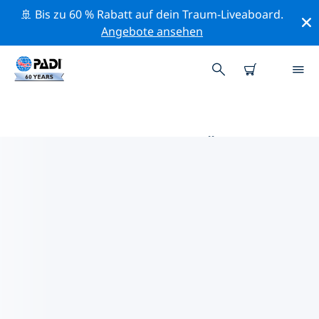
🚢 Bis zu 60 % Rabatt auf dein Traum-Liveaboard.
Angebote ansehen
DIE BESTEN TAUCHPLÄTZE IM
UMKREIS VON MILNE BAY
Derzeit sind 6 Tauchplätze im Umkreis von Milne Bay
gelistet: 4 Riff-Tauchgänge, 2 Wand-Tauchgänge und 1
Strand-Tauchgang.
Mithilfe der Filter und der interaktiven Karte kannst du
die Tauchplätze im Umkreis von Milne Bay erkunden.
Auf der jeweiligen Detailseite erhältst du mehr Infos
über den Tauchplatz; wenn er dir bekannt ist, kannst
du für ihn abstimmen.