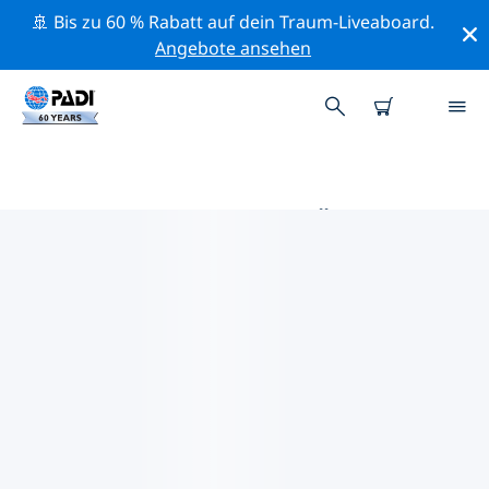
🚢 Bis zu 60 % Rabatt auf dein Traum-Liveaboard.
Angebote ansehen
DIE BESTEN TAUCHPLÄTZE IM
UMKREIS VON MAYOTTE
Derzeit sind keine Tauchplätze auf Mayotte gelistet.
Mithilfe der Filter und der interaktiven Karte kannst du
die Tauchplätze im Umkreis von Mayotte erkunden.
Auf der jeweiligen Detailseite erhältst du mehr Infos
über den Tauchplatz; wenn er dir bekannt ist, kannst
du für ihn abstimmen.