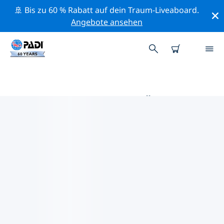
🚢 Bis zu 60 % Rabatt auf dein Traum-Liveaboard.
Angebote ansehen
DIE BESTEN TAUCHPLÄTZE IM
UMKREIS VON MUTIS
Derzeit sind 4 Tauchplätze im Umkreis von Mutis
gelistet: 3 Riff-Tauchgänge und 1 Wrack-Tauchgang.
Mithilfe der Filter und der interaktiven Karte kannst du
die Tauchplätze im Umkreis von Mutis erkunden. Auf
der jeweiligen Detailseite erhältst du mehr Infos über
den Tauchplatz; wenn er dir bekannt ist, kannst du für
ihn abstimmen.