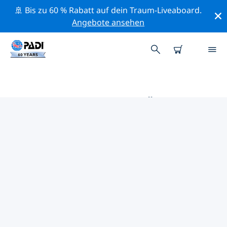
🚢 Bis zu 60 % Rabatt auf dein Traum-Liveaboard.
Angebote ansehen
DIE BESTEN TAUCHPLÄTZE IM
UMKREIS VON KENTUCKY
Derzeit ist 1 Tauchplatz im Umkreis von Kentucky
gelistet: 1 See-Tauchgang.
Mithilfe der Filter und der interaktiven Karte kannst du
die Tauchplätze im Umkreis von Kentucky erkunden.
Auf der jeweiligen Detailseite erhältst du mehr Infos
über den Tauchplatz; wenn er dir bekannt ist, kannst
du für ihn abstimmen.