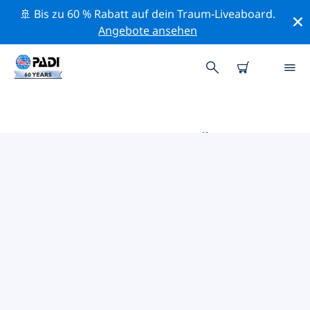
🚢 Bis zu 60 % Rabatt auf dein Traum-Liveaboard.
Angebote ansehen
DIE BESTEN TAUCHPLÄTZE IM
UMKREIS VON VAL-D'OR
Derzeit sind keine Tauchplätze Val-d'Or gelistet.
Mithilfe der Filter und der interaktiven Karte kannst du
die Tauchplätze im Umkreis von Val-d'Or erkunden.
Auf der jeweiligen Detailseite erhältst du mehr Infos
über den Tauchplatz; wenn er dir bekannt ist, kannst
du für ihn abstimmen.