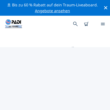
🚢 Bis zu 60 % Rabatt auf dein Traum-Liveaboard.
Angebote ansehen
DIE BESTEN TAUCHPLÄTZE IM
UMKREIS VON MONTREAL
Derzeit sind keine Tauchplätze Montreal gelistet.
Mithilfe der Filter und der interaktiven Karte kannst du
die Tauchplätze im Umkreis von Montreal erkunden.
Auf der jeweiligen Detailseite erhältst du mehr Infos
über den Tauchplatz; wenn er dir bekannt ist, kannst
du für ihn abstimmen.