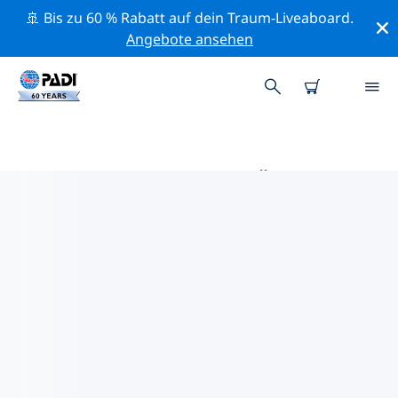
🚢 Bis zu 60 % Rabatt auf dein Traum-Liveaboard.
Angebote ansehen
DIE BESTEN TAUCHPLÄTZE IM
UMKREIS VON PALERMO
Derzeit sind 2 Tauchplätze im Umkreis von Palermo
gelistet: 2 Sandboden-Tauchgänge, 1 Archäologische
Stätte-Tauchgang und 1 Strand-Tauchgang.
Mithilfe der Filter und der interaktiven Karte kannst du
die Tauchplätze im Umkreis von Palermo erkunden.
Auf der jeweiligen Detailseite erhältst du mehr Infos
über den Tauchplatz; wenn er dir bekannt ist, kannst
du für ihn abstimmen.