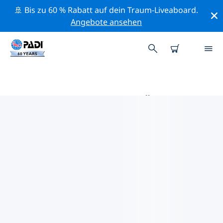
🚢 Bis zu 60 % Rabatt auf dein Traum-Liveaboard.
Angebote ansehen
DIE BESTEN TAUCHPLÄTZE IM
UMKREIS VON BRENZONE SUL
GARDA
Derzeit sind 5 Tauchplätze im Umkreis von Brenzone
sul Garda gelistet: 5 See-Tauchgänge, 4 Strand-
Tauchgänge und 4 Wrack-Tauchgänge.
Mithilfe der Filter und der interaktiven Karte kannst du
die Tauchplätze im Umkreis von Brenzone sul Garda
erkunden. Auf der jeweiligen Detailseite erhältst du
mehr Infos über den Tauchplatz; wenn er dir bekannt