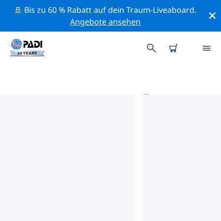
🚢 Bis zu 60 % Rabatt auf dein Traum-Liveaboard.
Angebote ansehen
DIE BESTEN TAUCHPLÄTZE IM
UMKREIS VON RENVYLE
Derzeit sind keine Tauchplätze Renvyle gelistet.
Mithilfe der Filter und der interaktiven Karte kannst du
die Tauchplätze im Umkreis von Renvyle erkunden. Auf
der jeweiligen Detailseite erhältst du mehr Infos über
den Tauchplatz; wenn er dir bekannt ist, kannst du für
ihn abstimmen.