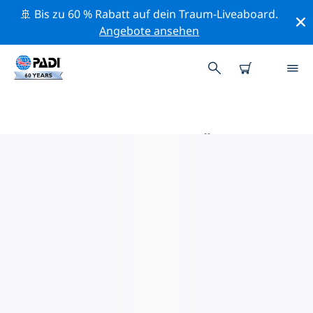
🚢 Bis zu 60 % Rabatt auf dein Traum-Liveaboard.
Angebote ansehen
DIE BESTEN TAUCHPLÄTZE IM
UMKREIS VON SUMBAWA
Derzeit sind keine Tauchplätze Sumbawa gelistet.
Mithilfe der Filter und der interaktiven Karte kannst du
die Tauchplätze im Umkreis von Sumbawa erkunden.
Auf der jeweiligen Detailseite erhältst du mehr Infos
über den Tauchplatz; wenn er dir bekannt ist, kannst
du für ihn abstimmen.