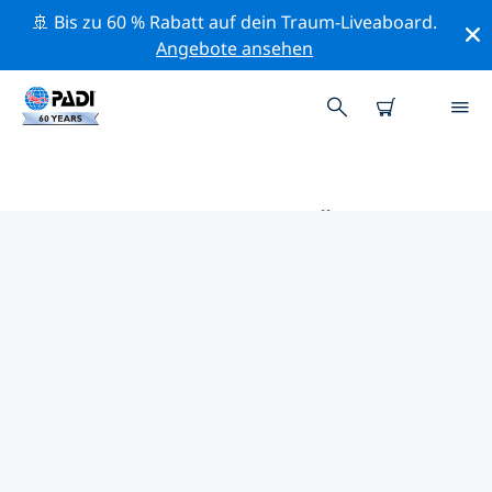
🚢 Bis zu 60 % Rabatt auf dein Traum-Liveaboard.
Angebote ansehen
DIE BESTEN TAUCHPLÄTZE IM
UMKREIS VON ILLINOIS
Derzeit sind 4 Tauchplätze im Umkreis von Illinois
gelistet: 2 Strand-Tauchgänge, 2 See-Tauchgänge und
1 Steinbruch-Tauchgang.
Mithilfe der Filter und der interaktiven Karte kannst du
die Tauchplätze im Umkreis von Illinois erkunden. Auf
der jeweiligen Detailseite erhältst du mehr Infos über
den Tauchplatz; wenn er dir bekannt ist, kannst du für
ihn abstimmen.