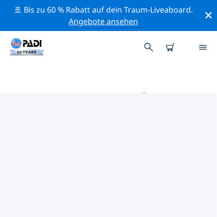
🚢 Bis zu 60 % Rabatt auf dein Traum-Liveaboard.
Angebote ansehen
DIE BESTEN TAUCHPLÄTZE IM
UMKREIS VON STOCKTON ON
TEES & MIDDLESBROUGH
Derzeit sind keine Tauchplätze Stockton On Tees &
Middlesbrough gelistet.
Mithilfe der Filter und der interaktiven Karte kannst du
die Tauchplätze im Umkreis von Stockton On Tees &
Middlesbrough erkunden. Auf der jeweiligen
Detailseite erhältst du mehr Infos über den
Tauchplatz; wenn er dir bekannt ist, kannst du für ihn