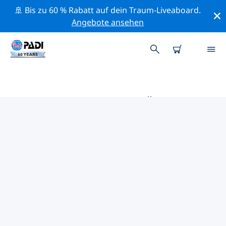
🚢 Bis zu 60 % Rabatt auf dein Traum-Liveaboard.
Angebote ansehen
DIE BESTEN TAUCHPLÄTZE IM
UMKREIS VON ROSS-ON-WYE
Derzeit sind keine Tauchplätze Ross-on-Wye gelistet.
Mithilfe der Filter und der interaktiven Karte kannst du
die Tauchplätze im Umkreis von Ross-on-Wye
erkunden. Auf der jeweiligen Detailseite erhältst du
mehr Infos über den Tauchplatz; wenn er dir bekannt
ist, kannst du für ihn abstimmen.