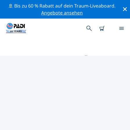
🚢 Bis zu 60 % Rabatt auf dein Traum-Liveaboard.
Angebote ansehen
DIE BESTEN TAUCHPLÄTZE IM
UMKREIS VON PONTEFRACT
Derzeit sind 2 Tauchplätze im Umkreis von Pontefract
gelistet: 2 See-Tauchgänge, 2 Wrack-Tauchgänge und 1
Strand-Tauchgang.
Mithilfe der Filter und der interaktiven Karte kannst du
die Tauchplätze im Umkreis von Pontefract erkunden.
Auf der jeweiligen Detailseite erhältst du mehr Infos
über den Tauchplatz; wenn er dir bekannt ist, kannst
du für ihn abstimmen.