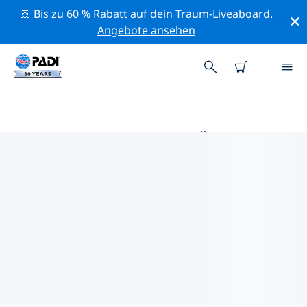
🚢 Bis zu 60 % Rabatt auf dein Traum-Liveaboard.
Angebote ansehen
DIE BESTEN TAUCHPLÄTZE IM
UMKREIS VON NIKITI
Derzeit sind keine Tauchplätze Nikiti gelistet.
Mithilfe der Filter und der interaktiven Karte kannst du
die Tauchplätze im Umkreis von Nikiti erkunden. Auf
der jeweiligen Detailseite erhältst du mehr Infos über
den Tauchplatz; wenn er dir bekannt ist, kannst du für
ihn abstimmen.