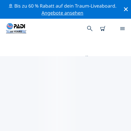
🚢 Bis zu 60 % Rabatt auf dein Traum-Liveaboard.
Angebote ansehen
DIE BESTEN TAUCHPLÄTZE IM
UMKREIS VON MARSEILLE
Derzeit sind 3 Tauchplätze im Umkreis von Marseille
gelistet: 2 Wand-Tauchgänge und 2 Wrack-
Tauchgänge.
Mithilfe der Filter und der interaktiven Karte kannst du
die Tauchplätze im Umkreis von Marseille erkunden.
Auf der jeweiligen Detailseite erhältst du mehr Infos
über den Tauchplatz; wenn er dir bekannt ist, kannst
du für ihn abstimmen.