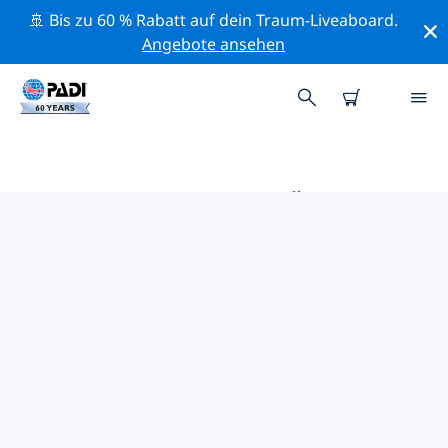
🚢 Bis zu 60 % Rabatt auf dein Traum-Liveaboard.
Angebote ansehen
DIE BESTEN TAUCHPLÄTZE IM
UMKREIS VON FLEVOLAND
Derzeit ist 1 Tauchplatz im Umkreis von Flevoland
gelistet: 1 Pool-Tauchgang.
Mithilfe der Filter und der interaktiven Karte kannst du
die Tauchplätze im Umkreis von Flevoland erkunden.
Auf der jeweiligen Detailseite erhältst du mehr Infos
über den Tauchplatz; wenn er dir bekannt ist, kannst
du für ihn abstimmen.