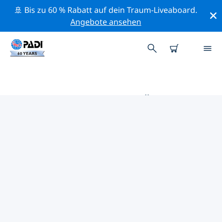
🚢 Bis zu 60 % Rabatt auf dein Traum-Liveaboard.
Angebote ansehen
DIE BESTEN TAUCHPLÄTZE IM
UMKREIS VON TEGERNSEE
Derzeit sind keine Tauchplätze in Tegernsee gelistet.
Mithilfe der Filter und der interaktiven Karte kannst du
die Tauchplätze im Umkreis von Tegernsee erkunden.
Auf der jeweiligen Detailseite erhältst du mehr Infos
über den Tauchplatz; wenn er dir bekannt ist, kannst
du für ihn abstimmen.