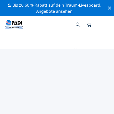
🚢 Bis zu 60 % Rabatt auf dein Traum-Liveaboard.
Angebote ansehen
DIE BESTEN TAUCHPLÄTZE IM
UMKREIS VON KASSEL
Derzeit sind 3 Tauchplätze im Umkreis von Kassel
gelistet: 3 See-Tauchgänge, 2 Wrack-Tauchgänge und 1
Sandboden-Tauchgang.
Mithilfe der Filter und der interaktiven Karte kannst du
die Tauchplätze im Umkreis von Kassel erkunden. Auf
der jeweiligen Detailseite erhältst du mehr Infos über
den Tauchplatz; wenn er dir bekannt ist, kannst du für
ihn abstimmen.