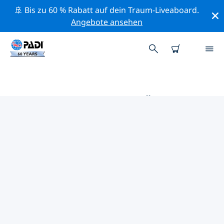
🚢 Bis zu 60 % Rabatt auf dein Traum-Liveaboard.
Angebote ansehen
DIE BESTEN TAUCHPLÄTZE IM
UMKREIS VON CHUMPHON
Derzeit sind 7 Tauchplätze im Umkreis von Chumphon
gelistet: 7 Riff-Tauchgänge, 1 Strömung-Tauchgang
und 1 Pinnacle-Tauchgang.
Mithilfe der Filter und der interaktiven Karte kannst du
die Tauchplätze im Umkreis von Chumphon erkunden.
Auf der jeweiligen Detailseite erhältst du mehr Infos
über den Tauchplatz; wenn er dir bekannt ist, kannst
du für ihn abstimmen.