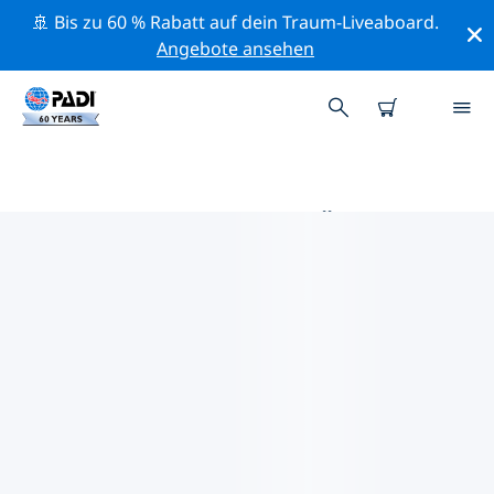
🚢 Bis zu 60 % Rabatt auf dein Traum-Liveaboard.
Angebote ansehen
DIE BESTEN TAUCHPLÄTZE IM
UMKREIS VON PICHIDANGUI
Derzeit sind 3 Tauchplätze im Umkreis von Pichidangui
gelistet: 2 Ozean-Tauchgänge, 2 Sandboden-
Tauchgänge und 2 Wand-Tauchgänge.
Mithilfe der Filter und der interaktiven Karte kannst du
die Tauchplätze im Umkreis von Pichidangui erkunden.
Auf der jeweiligen Detailseite erhältst du mehr Infos
über den Tauchplatz; wenn er dir bekannt ist, kannst
du für ihn abstimmen.